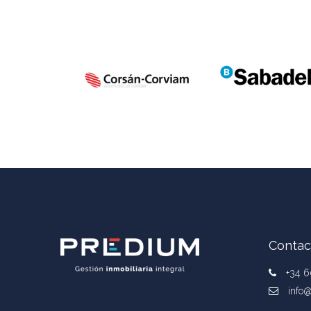
Contac
+34 6
info