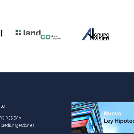
to
09 035 508
@prediumgestion.es