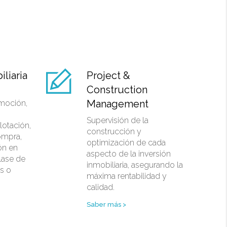
liaria
Project &
Construction
Management
omoción,
Supervisión de la
lotación,
construcción y
ompra,
optimización de cada
ón en
aspecto de la inversión
lase de
inmobiliaria, asegurando la
s o
máxima rentabilidad y
calidad.
Saber más >