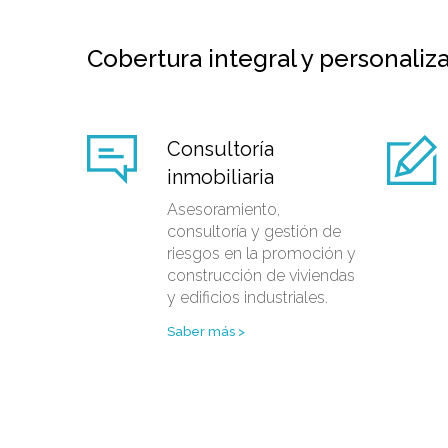
Cobertura integral y personaliz
Consultoría
inmobiliaria
Asesoramiento,
consultoría y gestión de
riesgos en la promoción y
construcción de viviendas
y edificios industriales.
Saber más >