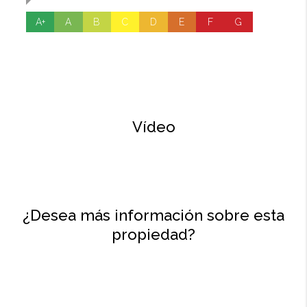
A+
A
B
C
D
E
F
G
Vídeo
¿Desea más información sobre esta
propiedad?