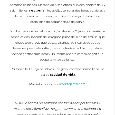
primeras calidades. Dispone de pisos, áticos-dúplex y chalets de 3 y
4 dormitorios
a estrenar
, todos ellos con grandes terrazas, vistas a
la ría, piscina comunitaria y amplias zonas ajardinadas, con
posibilidad de adquirir plaza de garaje.
Mucho más que un valor seguro, la Isla de La Toja es un paraíso de
zonas verdes, rodeado de las aguas puras de la ría de Arousa, que
ofrece todo el ocio que busca: piscinas, balnearios de aguas
termales, puerto deportivo, pistas de tenis y paddle, tiro, toda la
variada gastronomía local y un impresionante campo de golf que
ocupa la mitad de la isla.
Por todo ello, La Toja no solo es una gran inversión inmobiliaria, La
Toja es
calidad de vida
.
Más información en:
www.tojamar.com.
NOTA: los datos presentados son facilitados por terceros y
meramente informativos, no garantizamos su veracidad. La
oferta se sujeta a errores, cambios de precio, omisión y/o