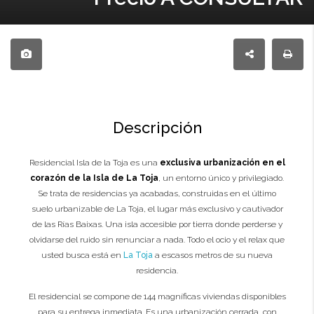
Descripción
Residencial Isla de la Toja es una
exclusiva urbanización en el
corazón de la Isla de La Toja
, un entorno único y privilegiado.
Se trata de residencias ya acabadas, construidas en el último
suelo urbanizable de La Toja, el lugar más exclusivo y cautivador
de las Rías Baixas. Una isla accesible por tierra donde perderse y
olvidarse del ruido sin renunciar a nada. Todo el ocio y el relax que
usted busca está en
La Toja
a escasos metros de su nueva
residencia.
El residencial se compone de 144 magníficas viviendas disponibles
para su entrega inmediata. Es una urbanización cerrada, con